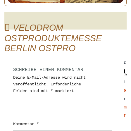
VELODROM
OSTPRODUKTEMESSE
BERLIN OSTPRO
Published
SCHREIBE EINEN KOMMENTAR
9. Juli
Deine E-Mail-Adresse wird nicht
2014
at
veröffentlicht.
Erforderliche
1024 × 768
Felder sind mit
*
markiert
in
Velodrom
in Berlin
Kommentar
*